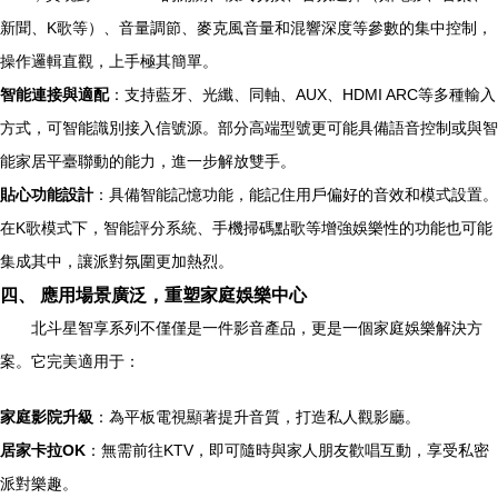
新聞、K歌等）、音量調節、麥克風音量和混響深度等參數的集中控制，
操作邏輯直觀，上手極其簡單。
智能連接與適配
：支持藍牙、光纖、同軸、AUX、HDMI ARC等多種輸入
方式，可智能識別接入信號源。部分高端型號更可能具備語音控制或與智
能家居平臺聯動的能力，進一步解放雙手。
貼心功能設計
：具備智能記憶功能，能記住用戶偏好的音效和模式設置。
在K歌模式下，智能評分系統、手機掃碼點歌等增強娛樂性的功能也可能
集成其中，讓派對氛圍更加熱烈。
四、 應用場景廣泛，重塑家庭娛樂中心
北斗星智享系列不僅僅是一件影音產品，更是一個家庭娛樂解決方
案。它完美適用于：
家庭影院升級
：為平板電視顯著提升音質，打造私人觀影廳。
居家卡拉OK
：無需前往KTV，即可隨時與家人朋友歡唱互動，享受私密
派對樂趣。