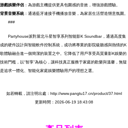
游戲娛樂伴侶
：為游戲主機提供更具包圍感的音效，增強游戲體驗。
背景音樂系統
：通過藍牙連接手機播放音樂，為家居生活營造愜意氛圍。
###
Partyhouse派對屋北斗星智享系列智能影K Soundbar，通過高度集
成的硬件設計與智能軟件控制系統，成功將專業的影院級聽感與熱情的K
歌體驗融合進一個簡潔的裝置之中。它降低了用戶享受高質量影K娛樂的
技術門檻，以“智享”為核心，讓科技真正服務于家庭的歡樂與溫馨，無疑
是追求一體化、智能化家庭娛樂體驗用戶的理想之選。
如若轉載，請注明出處：http://www.pangtu17.cn/product/37.html
更新時間：2026-06-19 18:43:08