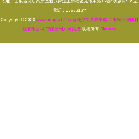
地址：山東省濰坊高新區新城街道玉清社區光電東路16號4號廠房535室
電話：1855313**
Copyright © 2026
www.pangtu17.cn
智能控制系統集成
山東安泰智能科
技有限公司
智能控制系統集成
版權所有
Sitemap