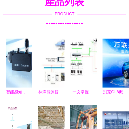
產品列表
PRODUCT
----------------
智能感知，
林洋能源智
一文掌握
別克GL8概
精準控制
能光充儲一
不同會議室
念車攜手
堡盟OX200
體化系統在
場景下的多
Smart Pod
輪廓傳感器
滬投運，引
媒體設備配
智慧駕艙全
賦能高效在
領能源管理
置與智能控
球首發，引