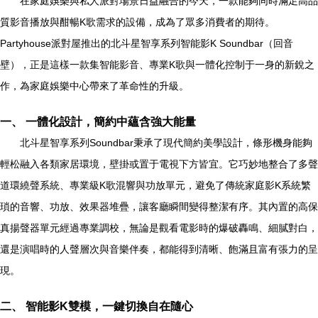
在家庭娛樂與私人派對場景日益融合的今天，一款能夠同時滿足高品
質影音播放與酣暢K歌需求的設備，成為了眾多消費者的期待。
Partyhouse派對屋推出的北斗星智享系列智能影K Soundbar（回音
壁），正是這樣一款集智能影音、專業K歌與一體化控制于一身的新銳之
作，為家庭娛樂中心帶來了革命性的升級。
一、 一體化設計，簡約中蘊含強大能量
北斗星智享系列Soundbar秉承了現代簡約美學設計，條形機身能夠
輕松融入各類家居環境，壁掛或置于電視下方皆宜。它巧妙地整合了多聲
道環繞聲系統、專業級K歌混響與功放單元，避免了傳統家庭影K系統繁
瑣的音響、功放、效果器堆疊，讓客廳瞬間變得整潔有序。其內置的高保
真揚聲器單元經過專業調校，無論是觀看電影時的爆破轟鳴、細膩對白，
還是演唱時的人聲層次與音樂伴奏，都能得到清晰、飽滿且富有張力的呈
現。
二、 智能影K雙模，一鍵切換自在隨心