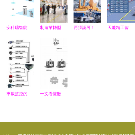
線檢測與多
新紀元
制系統集成
領未來智能
維系統集成
指南
出行新范式
安科瑞智能
制造業轉型
再獲認可！
天能精工智
微型斷路器
浪潮中數字
飛鶴入選工
能工廠 以
集成實時監
化工廠的核
信部智能制
智能控制系
測與遠程控
心 智能控
造試點示范
統集成驅動
制，引領新
制系統集成
工廠，引領
生產效率革
型電力系統
智能控制系
命
智能控制新
統集成新高
篇章
度
車載監控的
一文看懂數
智能化演進
控技術發展
深度融合智
歷程與智能
能控制系統
控制系統集
的新趨勢
成趨勢