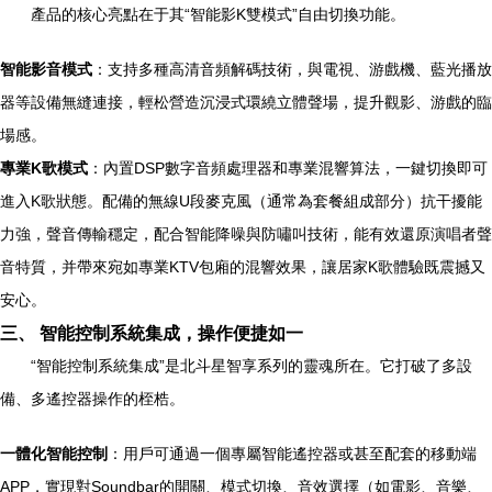
產品的核心亮點在于其“智能影K雙模式”自由切換功能。
智能影音模式
：支持多種高清音頻解碼技術，與電視、游戲機、藍光播放
器等設備無縫連接，輕松營造沉浸式環繞立體聲場，提升觀影、游戲的臨
場感。
專業K歌模式
：內置DSP數字音頻處理器和專業混響算法，一鍵切換即可
進入K歌狀態。配備的無線U段麥克風（通常為套餐組成部分）抗干擾能
力強，聲音傳輸穩定，配合智能降噪與防嘯叫技術，能有效還原演唱者聲
音特質，并帶來宛如專業KTV包廂的混響效果，讓居家K歌體驗既震撼又
安心。
三、 智能控制系統集成，操作便捷如一
“智能控制系統集成”是北斗星智享系列的靈魂所在。它打破了多設
備、多遙控器操作的桎梏。
一體化智能控制
：用戶可通過一個專屬智能遙控器或甚至配套的移動端
APP，實現對Soundbar的開關、模式切換、音效選擇（如電影、音樂、